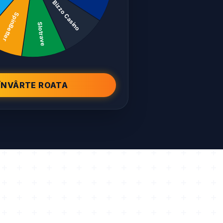
ÎNVÂRTE ROATA