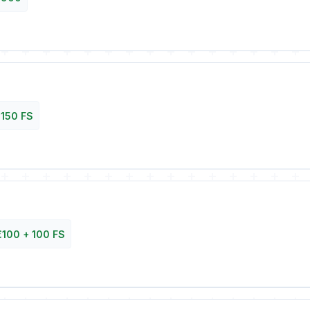
BINE DE ȘTIUT
Limited payment methods
 150 FS
BINE DE ȘTIUT
Support not always 24/7
€100 + 100 FS
BINE DE ȘTIUT