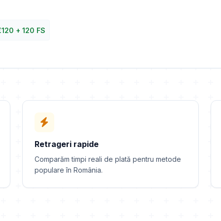
Smaller welcome bonus
€120 + 120 FS
BINE DE ȘTIUT
Limited table game selection
Retrageri rapide
Comparăm timpi reali de plată pentru metode
populare în România.