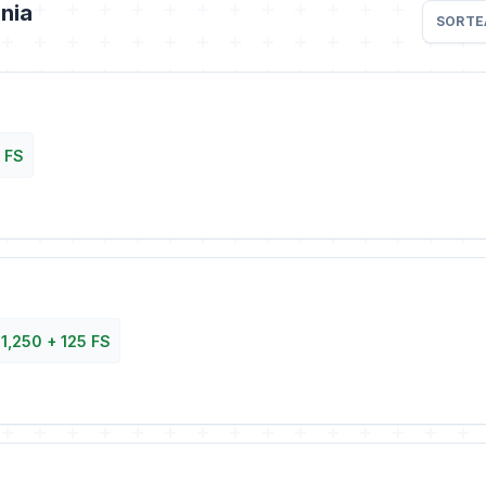
nia
SORTE
 FS
BINE DE ȘTIUT
Complex bonus terms
1,250 + 125 FS
BINE DE ȘTIUT
Fewer ongoing promotions